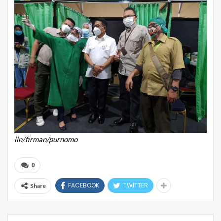
iin/firman/purnomo
0
FACEBOOK
TWITTER
Share