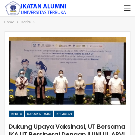
Home
Berita
BERITA
KABAR ALUMNI
KEGIATAN
Dukung Upaya Vaksinasi, UT Bersama
IKA UT Bersinergi Dengan ILUNI UI, ARVI