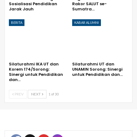
Sosialisasi Pendidikan
Rakor SALUT se-
Jarak Jauh
Sumatra…
BERITA
KABAR ALUMNI
Silaturahmi IKA UT dan
Silaturahmi UT dan
Korem 174/Sorong:
UNAMIN Sorong: Sinergi
Sinergi untuk Pendidikan
untuk Pendidikan dan…
dan…
PREV
NEXT
1 of 30
Set Youtube Channel ID