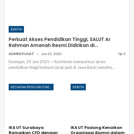
BERITA
Perkuat Akses Pendidikan Tinggi, SALUT Ar
Rahman Amanah Resmi Didirikan di…
ADMIN PUSAT
Jun 25, 2025
0
Kuningan, 24 Juni 2025 — Komitmen memperluas akses
pendidikan tinggi berbasis jarak jauh di Jawa Barat semakin
…
KEGIATAN PENGURUS WILAYAH
BERITA
IKA UT Surabaya
IKA UT Padang Kenalkan
Ramaikan CFD dengan
Organisasi Alumni dalam