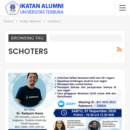
Home
Kabar Alumni
schoters
BROWSING TAG
SCHOTERS