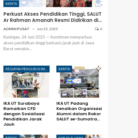
BERITA
Perkuat Akses Pendidikan Tinggi, SALUT
Ar Rahman Amanah Resmi Didirikan di…
ADMIN PUSAT
Jun 25, 2025
0
Kuningan, 24 Juni 2025 — Komitmen memperluas
akses pendidikan tinggi berbasis jarak jauh di Jawa
Barat semakin
…
KEGIATAN PENGURUS WILAYAH
BERITA
IKA UT Surabaya
IKA UT Padang
Ramaikan CFD
Kenalkan Organisasi
dengan Sosialisasi
Alumni dalam Rakor
Pendidikan Jarak
SALUT se-Sumatra…
Jauh
BERITA
KABAR ALUMNI