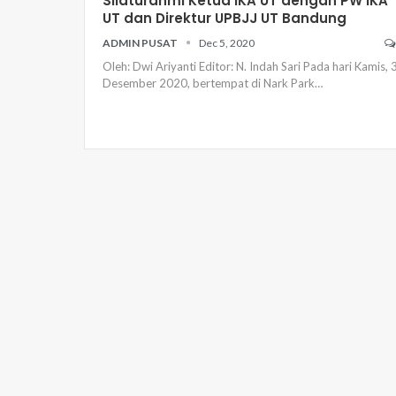
Silaturahmi Ketua IKA UT dengan PW IKA
UT dan Direktur UPBJJ UT Bandung
ADMIN PUSAT
Dec 5, 2020
Oleh: Dwi Ariyanti Editor: N. Indah Sari
Pada hari Kamis, 
Desember 2020, bertempat di Nark Park
…