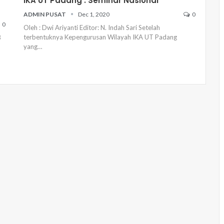
IKA UT Padang : Seminar Nasional
ADMIN PUSAT
Dec 1, 2020
0
0
Oleh : Dwi Ariyanti Editor: N. Indah Sari
Setelah
terbentuknya Kepengurusan Wilayah IKA UT Padang
3
yang
…