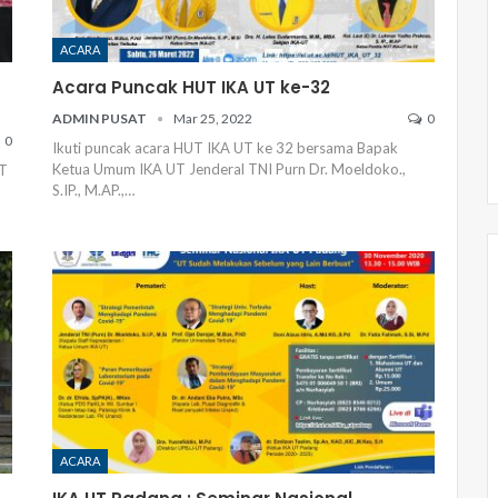
ACARA
Acara Puncak HUT IKA UT ke-32
ADMIN PUSAT
Mar 25, 2022
0
0
Ikuti puncak acara HUT IKA UT ke 32 bersama Bapak
Ketua Umum IKA UT Jenderal TNI Purn Dr. Moeldoko.,
UT
S.IP., M.AP.,
…
ACARA