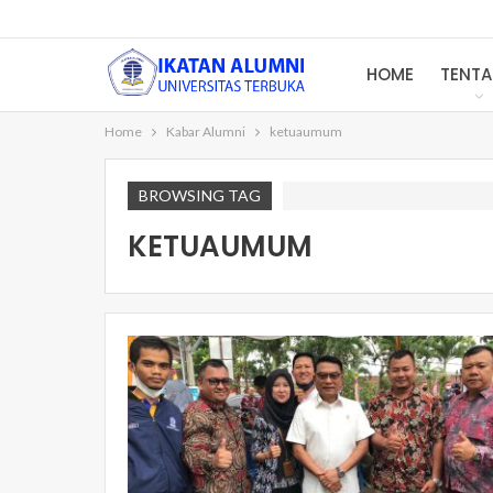
HOME
TENT
Home
Kabar Alumni
ketuaumum
BROWSING TAG
KETUAUMUM