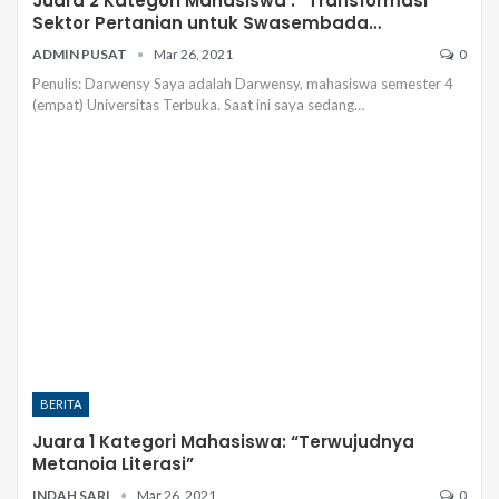
Juara 2 Kategori Mahasiswa : “Transformasi
Sektor Pertanian untuk Swasembada…
ADMIN PUSAT
Mar 26, 2021
0
Penulis: Darwensy
Saya adalah Darwensy, mahasiswa semester 4
(empat) Universitas Terbuka. Saat ini saya sedang
…
BERITA
Juara 1 Kategori Mahasiswa: “Terwujudnya
Metanoia Literasi”
INDAH SARI
Mar 26, 2021
0