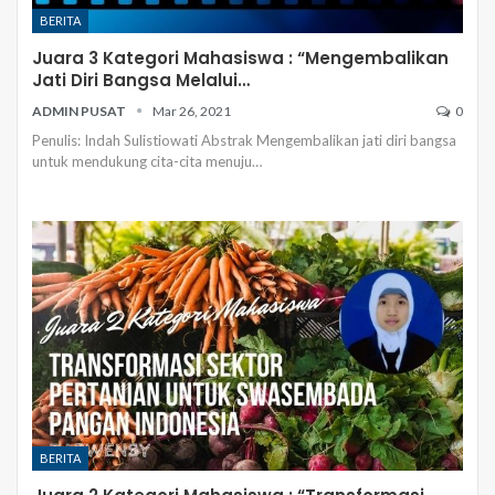
BERITA
Juara 3 Kategori Mahasiswa : “Mengembalikan
Jati Diri Bangsa Melalui…
ADMIN PUSAT
Mar 26, 2021
0
Penulis: Indah Sulistiowati
Abstrak
Mengembalikan jati diri bangsa
untuk mendukung cita-cita menuju
…
BERITA