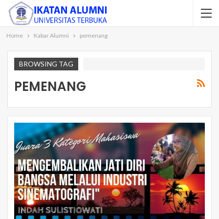
Home
Kabar Alumni
pemenang
BROWSING TAG
PEMENANG