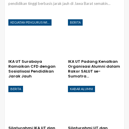
pendidikan tinggi berbasis jarak jauh di Jawa Barat semakin
…
KEGIATAN PENGURUS WILAYAH
BERITA
IKA UT Surabaya
IKA UT Padang Kenalkan
Ramaikan CFD dengan
Organisasi Alumni dalam
Sosialisasi Pendidikan
Rakor SALUT se-
Jarak Jauh
Sumatra…
BERITA
KABAR ALUMNI
Silaturahmi IKA UT dan
Silaturahmi UT dan